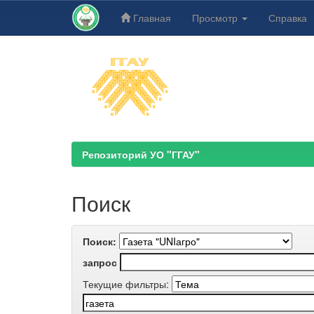
Главная
Просмотр
Справка
Skip
navigation
Репозиторий УО "ГГАУ"
Поиск
Поиск:
запрос
Текущие фильтры: