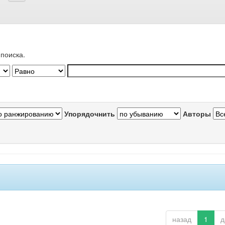
поиска.
Упорядочнить
Авторы
назад
1
д