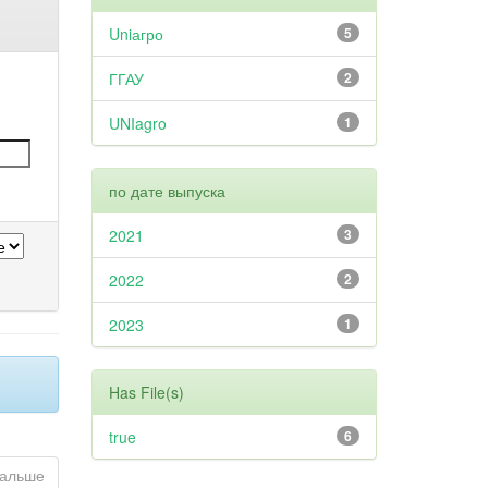
Uniагро
5
ГГАУ
2
UNIagro
1
по дате выпуска
2021
3
2022
2
2023
1
Has File(s)
true
6
альше