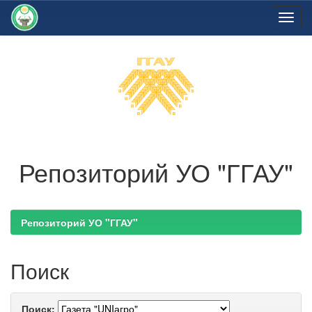
Skip
navigation
Репозиторий УО "ГГАУ"
Репозиторий УО "ГГАУ"
Поиск
Поиск: