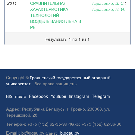
2011
СРАВНИТЕЛЬНАЯ
Тарасенко, В. С.
;
ХАРАКТЕРИСТИКА
Тарасенко, Н. И.
ТЕХНОЛОГИЙ
ВОЗДЕЛЫВАНИЯ ЛЬНА В
РБ
Результаты 1 по 1 из 1
Copyright ©
Гродненский государственный аграрный
университет.
Все права защищены.
ВКонтакте
Facebook
Youtube
Iinstagram
Telegram
Адрес:
Республика Беларусь, г. Гродно, 230008, ул.
Терешковой, 28
Телефон:
+375 (152) 62-35-99
Факс:
+375 (152) 62-36-30
E-mail:
bi@ggau.by
Сайт:
lib.ggau.by