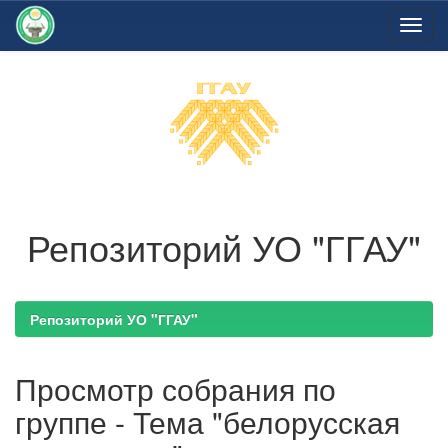
Skip
navigation
Репозиторий УО "ГГАУ"
Репозиторий УО "ГГАУ"
Просмотр собрания по
группе - Тема "белорусская