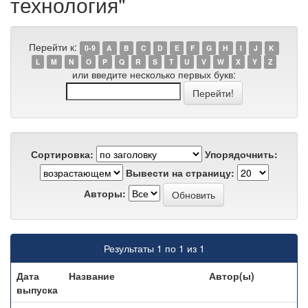
технология"
Перейти к:
0-9
A
B
C
D
E
F
G
H
I
J
K
L
M
N
O
P
Q
R
S
T
U
V
W
X
Y
Z
или введите несколько первых букв:
Сортировка:
Упорядочнить:
Вывести на страницу:
Авторы:
Результаты 1 по 1 из 1
Дата
Название
Автор(ы)
выпуска