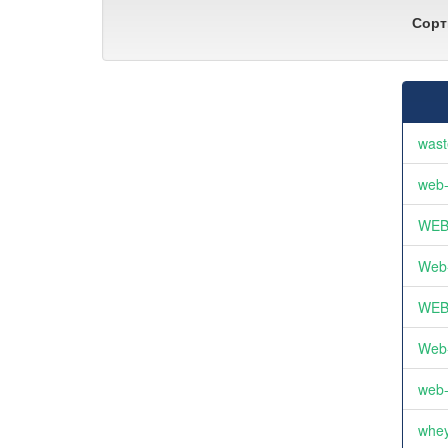
Сорт
wast
web-
WEB
Web
WEB
Web
web-
whey