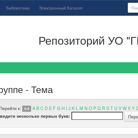
Библиотека
Электронный Каталог
Репозиторий УО "Г
руппе - Тема
Перейти к:
A
B
C
D
E
F
G
H
I
J
K
L
M
N
O
P
Q
R
S
T
U
V
W
X
Y
0-9
ведите несколько первых букв: