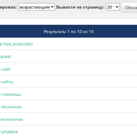
ировка:
Вывести на страницу:
Результаты 1 по 10 из 10
e-free production
quest
-сайт
-сайты
-страницы
-технолгии
технологии
 proteins