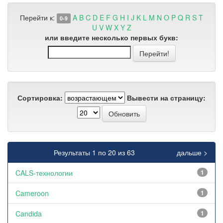
Перейти к:
A
B
C
D
E
F
G
H
I
J
K
L
M
N
O
P
Q
R
S
T
0-9
U
V
W
X
Y
Z
или введите несколько первых букв:
Сортировка:
Вывести на страницу:
Результаты 1 по 20 из 63
дальше >
CALS-технологии
1
Cameroon
1
Candida
1