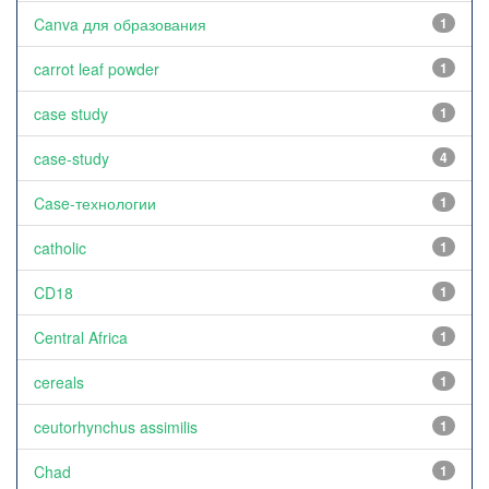
Canva для образования
1
carrot leaf powder
1
case study
1
case-study
4
Case-технологии
1
catholic
1
CD18
1
Central Africa
1
cereals
1
ceutorhynchus assimilis
1
Chad
1