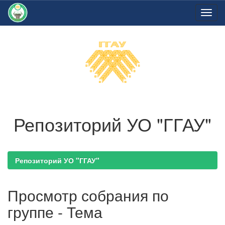
Skip
navigation
Репозиторий УО "ГГАУ"
Репозиторий УО "ГГАУ"
Просмотр собрания по
группе - Тема