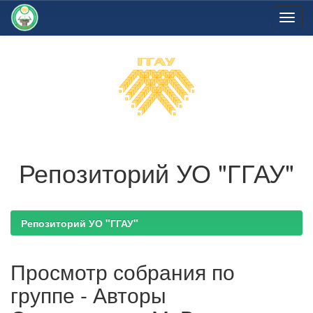
Skip
navigation
Репозиторий УО "ГГАУ"
Репозиторий УО "ГГАУ"
Просмотр собрания по
группе - Авторы