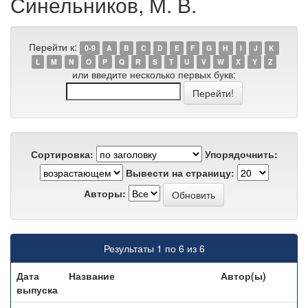
Синельников, М. В.
Перейти к:
0-9
A
B
C
D
E
F
G
H
I
J
K
L
M
N
O
P
Q
R
S
T
U
V
W
X
Y
Z
или введите несколько первых букв:
Сортировка:
Упорядочнить:
Вывести на страницу:
Авторы:
Результаты 1 по 6 из 6
Дата
Название
Автор(ы)
выпуска