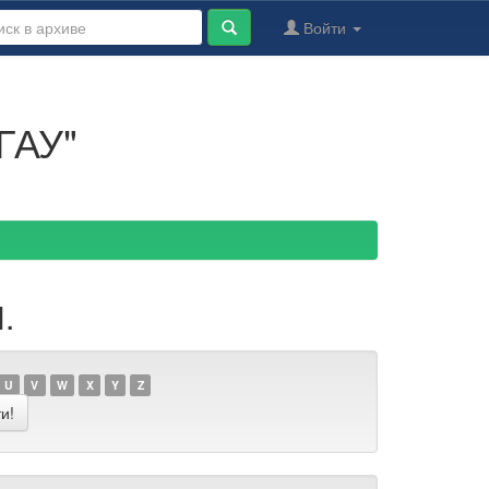
Войти
ГАУ"
.
U
V
W
X
Y
Z