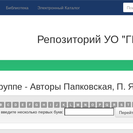
Библиотека
Электронный Каталог
Репозиторий УО "Г
уппе - Авторы Папковская, П. Я
B
C
D
E
F
G
H
I
J
K
L
M
N
O
P
Q
R
S
T
 введите несколько первых букв: