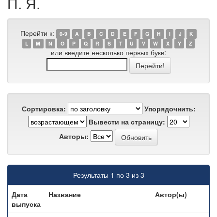
П. Я.
Перейти к:
0-9
A
B
C
D
E
F
G
H
I
J
K
L
M
N
O
P
Q
R
S
T
U
V
W
X
Y
Z
или введите несколько первых букв:
Сортировка:
Упорядочнить:
Вывести на страницу:
Авторы:
Результаты 1 по 3 из 3
Дата
Название
Автор(ы)
выпуска