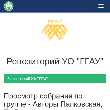
Skip
navigation
Репозиторий УО "ГГАУ"
Репозиторий УО "ГГАУ"
Просмотр собрания по
группе - Авторы Папковская,