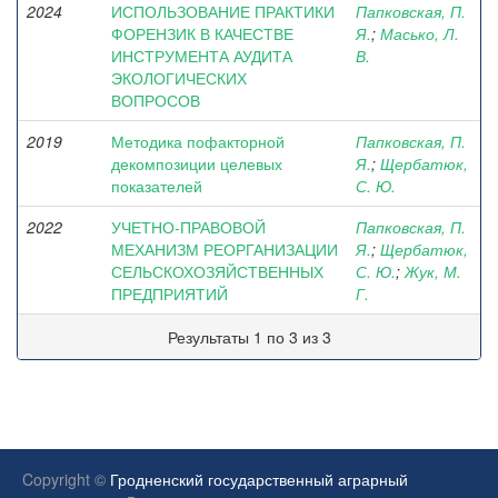
2024
ИСПОЛЬЗОВАНИЕ ПРАКТИКИ
Папковская, П.
ФОРЕНЗИК В КАЧЕСТВЕ
Я.
;
Масько, Л.
ИНСТРУМЕНТА АУДИТА
В.
ЭКОЛОГИЧЕСКИХ
ВОПРОСОВ
2019
Методика пофакторной
Папковская, П.
декомпозиции целевых
Я.
;
Щербатюк,
показателей
С. Ю.
2022
УЧЕТНО-ПРАВОВОЙ
Папковская, П.
МЕХАНИЗМ РЕОРГАНИЗАЦИИ
Я.
;
Щербатюк,
СЕЛЬСКОХОЗЯЙСТВЕННЫХ
С. Ю.
;
Жук, М.
ПРЕДПРИЯТИЙ
Г.
Результаты 1 по 3 из 3
Copyright ©
Гродненский государственный аграрный