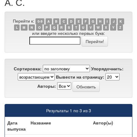
А. С.
Перейти к:
0-9
A
B
C
D
E
F
G
H
I
J
K
L
M
N
O
P
Q
R
S
T
U
V
W
X
Y
Z
или введите несколько первых букв:
Сортировка:
Упорядочнить:
Вывести на страницу:
Авторы:
Результаты 1 по 3 из 3
Дата
Название
Автор(ы)
выпуска