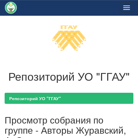
Skip
navigation
Репозиторий УО "ГГАУ"
Репозиторий УО "ГГАУ"
Просмотр собрания по
группе - Авторы Журавский,