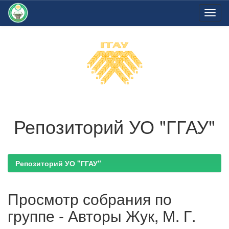
Skip
navigation
Репозиторий УО "ГГАУ"
Репозиторий УО "ГГАУ"
Просмотр собрания по
группе - Авторы Жук, М. Г.