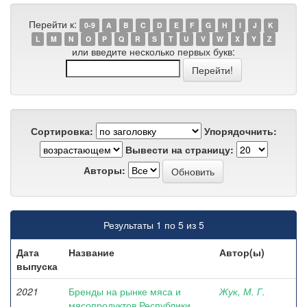
Перейти к:
0-9
A
B
C
D
E
F
G
H
I
J
K
L
M
N
O
P
Q
R
S
T
U
V
W
X
Y
Z
или введите несколько первых букв:
Сортировка:
Упорядочнить:
Вывести на страницу:
Авторы:
Результаты 1 по 5 из 5
Дата
Название
Автор(ы)
выпуска
2021
Бренды на рынке мяса и
Жук, М. Г.
мясопродуктов Республики