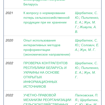
Беларусь
2021
К вопросу о нормировании
Щербатюк, С.
потерь сельскохозяйственной
Ю.
;
Пилипенко,
продукции при ее хранении
Е. А.
;
Жук, М.
Г.
;
Живула, А.
В.
2020
Опыт использования
Щербатюк, С.
интерактивных методов
Ю.
;
Солович, Е.
профориентации
А.
;
Жук, М. Г.
(экономическое направление)
2022
ПРОВЕРКА КОНТРАГЕНТОВ
Щербатюк, С.
РЕСПУБЛИКИ БЕЛАРУСЬ И
Ю.
;
Пилипенко,
УКРАИНЫ НА ОСНОВЕ
Е. А.
;
Жук, М.
ОТКРЫТЫХ
Г.
ИНФОРМАЦИОННЫХ
ИСТОЧНИКОВ
2022
УЧЕТНО-ПРАВОВОЙ
Папковская, П.
МЕХАНИЗМ РЕОРГАНИЗАЦИИ
Я.
;
Щербатюк,
СЕЛЬСКОХОЗЯЙСТВЕННЫХ
С. Ю.
;
Жук, М.