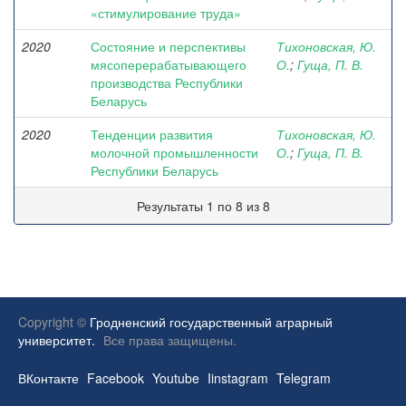
«стимулирование труда»
2020
Состояние и перспективы
Тихоновская, Ю.
мясоперерабатывающего
О.
;
Гуща, П. В.
производства Республики
Беларусь
2020
Тенденции развития
Тихоновская, Ю.
молочной промышленности
О.
;
Гуща, П. В.
Республики Беларусь
Результаты 1 по 8 из 8
Copyright ©
Гродненский государственный аграрный
университет.
Все права защищены.
ВКонтакте
Facebook
Youtube
Iinstagram
Telegram