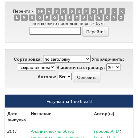
Перейти к:
0-9
A
B
C
D
E
F
G
H
I
J
K
L
M
N
O
P
Q
R
S
T
U
V
W
X
Y
Z
или введите несколько первых букв:
Сортировка:
Упорядочнить:
Вывести на страницу:
Авторы:
Результаты 1 по 8 из 8
Дата
Название
Автор(ы)
выпуска
2017
Аналитический обзор
Грибов, А. В.
;
мирового рынка говядины
Гуща, П. В.