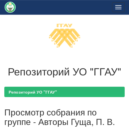
Skip
navigation
Репозиторий УО "ГГАУ"
Репозиторий УО "ГГАУ"
Просмотр собрания по
группе - Авторы Гуща, П. В.