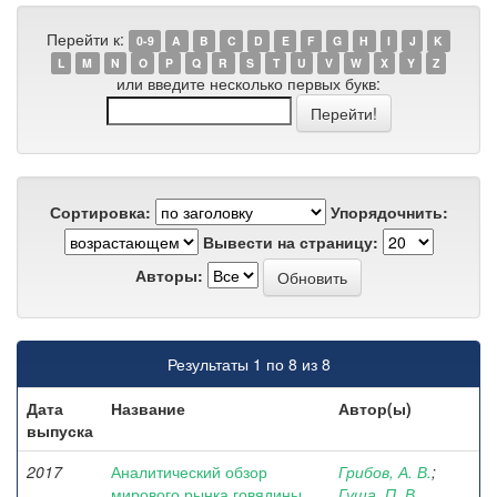
Перейти к:
0-9
A
B
C
D
E
F
G
H
I
J
K
L
M
N
O
P
Q
R
S
T
U
V
W
X
Y
Z
или введите несколько первых букв:
Сортировка:
Упорядочнить:
Вывести на страницу:
Авторы:
Результаты 1 по 8 из 8
Дата
Название
Автор(ы)
выпуска
2017
Аналитический обзор
Грибов, А. В.
;
мирового рынка говядины
Гуща, П. В.