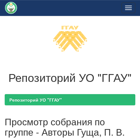
Skip
navigation
Репозиторий УО "ГГАУ"
Репозиторий УО "ГГАУ"
Просмотр собрания по
группе - Авторы Гуща, П. В.