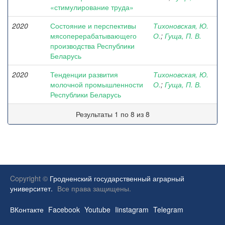
«стимулирование труда»
2020
Состояние и перспективы
Тихоновская, Ю.
мясоперерабатывающего
О.
;
Гуща, П. В.
производства Республики
Беларусь
2020
Тенденции развития
Тихоновская, Ю.
молочной промышленности
О.
;
Гуща, П. В.
Республики Беларусь
Результаты 1 по 8 из 8
Copyright ©
Гродненский государственный аграрный
университет.
Все права защищены.
ВКонтакте
Facebook
Youtube
Iinstagram
Telegram