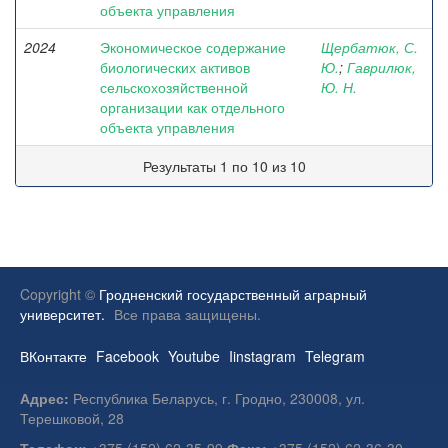
объекта управления
2024
Экономическое содержание
Щербатюк, С.
биологических активов
Ю.
;
Гаврилюк,
сельскохозяйственной
Ю. Н.
организации как отдельного
объекта управления
Результаты 1 по 10 из 10
Copyright ©
Гродненский государственный аграрный
университет.
Все права защищены.
ВКонтакте
Facebook
Youtube
Iinstagram
Telegram
Адрес:
Республика Беларусь, г. Гродно, 230008, ул.
Терешковой, 28