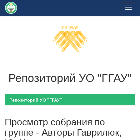
Skip
navigation
Репозиторий УО "ГГАУ"
Репозиторий УО "ГГАУ"
Просмотр собрания по
группе - Авторы Гаврилюк,