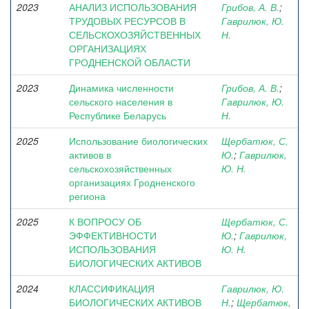
2023
АНАЛИЗ ИСПОЛЬЗОВАНИЯ
Грибов, А. В.
;
ТРУДОВЫХ РЕСУРСОВ В
Гаврилюк, Ю.
СЕЛЬСКОХОЗЯЙСТВЕННЫХ
Н.
ОРГАНИЗАЦИЯХ
ГРОДНЕНСКОЙ ОБЛАСТИ
2023
Динамика численности
Грибов, А. В.
;
сельского населения в
Гаврилюк, Ю.
Республике Беларусь
Н.
2025
Использование биологических
Щербатюк, С.
активов в
Ю.
;
Гаврилюк,
сельскохозяйственных
Ю. Н.
организациях Гродненского
региона
2025
К ВОПРОСУ ОБ
Щербатюк, С.
ЭФФЕКТИВНОСТИ
Ю.
;
Гаврилюк,
ИСПОЛЬЗОВАНИЯ
Ю. Н.
БИОЛОГИЧЕСКИХ АКТИВОВ
2024
КЛАССИФИКАЦИЯ
Гаврилюк, Ю.
БИОЛОГИЧЕСКИХ АКТИВОВ
Н.
;
Щербатюк,