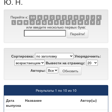
Ю. Н.
Перейти к:
0-9
A
B
C
D
E
F
G
H
I
J
K
L
M
N
O
P
Q
R
S
T
U
V
W
X
Y
Z
или введите несколько первых букв:
Сортировка:
Упорядочнить:
Вывести на страницу:
Авторы:
Результаты 1 по 10 из 10
Дата
Название
Автор(ы)
выпуска