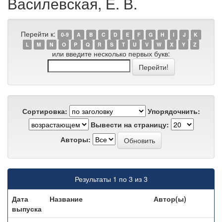
Василевская, Е. В.
Перейти к:
0-9
A
B
C
D
E
F
G
H
I
J
K
L
M
N
O
P
Q
R
S
T
U
V
W
X
Y
Z
или введите несколько первых букв:
Сортировка:
Упорядочнить:
Вывести на страницу:
Авторы:
Результаты 1 по 3 из 3
Дата
Название
Автор(ы)
выпуска