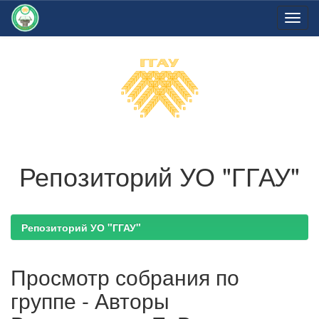
Skip
navigation
Репозиторий УО "ГГАУ"
Репозиторий УО "ГГАУ"
Просмотр собрания по
группе - Авторы