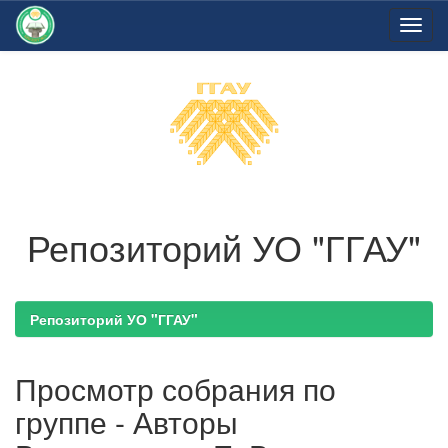
Skip
navigation
Репозиторий УО "ГГАУ"
Репозиторий УО "ГГАУ"
Просмотр собрания по
группе - Авторы