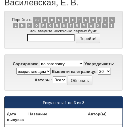
Василевская, Е. В.
Перейти к:
0-9
A
B
C
D
E
F
G
H
I
J
K
L
M
N
O
P
Q
R
S
T
U
V
W
X
Y
Z
или введите несколько первых букв:
Сортировка:
Упорядочнить:
Вывести на страницу:
Авторы:
Результаты 1 по 3 из 3
Дата
Название
Автор(ы)
выпуска