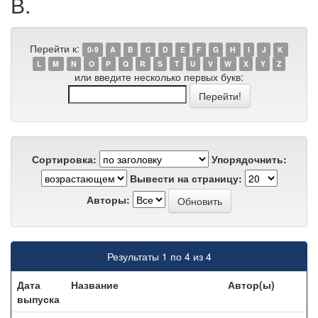
В.
Перейти к:
0-9
A
B
C
D
E
F
G
H
I
J
K
L
M
N
O
P
Q
R
S
T
U
V
W
X
Y
Z
или введите несколько первых букв:
Сортировка:
Упорядочнить:
Вывести на страницу:
Авторы:
Результаты 1 по 4 из 4
Дата
Название
Автор(ы)
выпуска