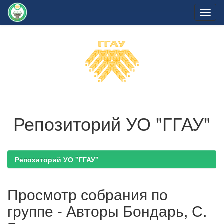
Skip
navigation
Репозиторий УО "ГГАУ"
Репозиторий УО "ГГАУ"
Просмотр собрания по
группе - Авторы Бондарь, С.