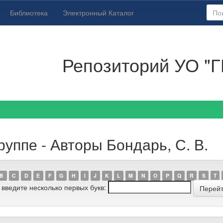
Библиотека
Электронный Каталог
Репозиторий УО "Г
уппе - Авторы Бондарь, С. В.
B
C
D
E
F
G
H
I
J
K
L
M
N
O
P
Q
R
S
T
 введите несколько первых букв: