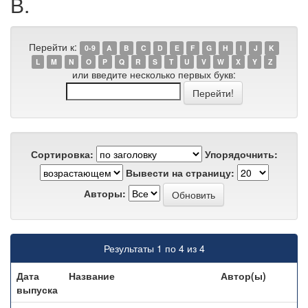
В.
Перейти к:
0-9
A
B
C
D
E
F
G
H
I
J
K
L
M
N
O
P
Q
R
S
T
U
V
W
X
Y
Z
или введите несколько первых букв:
Сортировка:
Упорядочнить:
Вывести на страницу:
Авторы:
Результаты 1 по 4 из 4
Дата
Название
Автор(ы)
выпуска