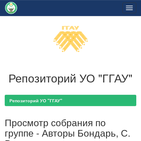
Skip
navigation
Репозиторий УО "ГГАУ"
Репозиторий УО "ГГАУ"
Просмотр собрания по
группе - Авторы Бондарь, С.