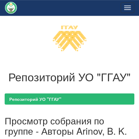
Skip
navigation
Репозиторий УО "ГГАУ"
Репозиторий УО "ГГАУ"
Просмотр собрания по
группе - Авторы Arinov, B. K.