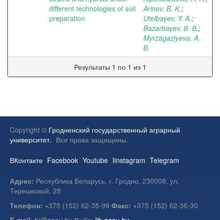
different technologies of soil
Arinov, B. K.
;
preparation
Utelbayev, Y. A.
;
Bazarbayev, В. В.
;
Myrzagaziyeva, A.
B.
Результаты 1 по 1 из 1
Copyright ©
Гродненский государственный аграрный
университет.
Все права защищены.
ВКонтакте
Facebook
Youtube
Iinstagram
Telegram
Адрес:
Республика Беларусь, г. Гродно, 230008, ул.
Терешковой, 28
Телефон:
+375 (152) 62-35-99
Факс:
+375 (152) 62-36-30