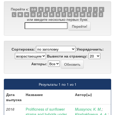
Перейти к:
0-9
A
B
C
D
E
F
G
H
I
J
K
L
M
N
O
P
Q
R
S
T
U
V
W
X
Y
Z
или введите несколько первых букв:
Сортировка:
Упорядочнить:
Вывести на страницу:
Авторы:
Результаты 1 по 1 из 1
Дата
Название
Автор(ы)
выпуска
2016
Prolificness of sunflower
Mussynov, K. M.
;
strains and hybrids under
Kipshakbaeva, А. А.
;