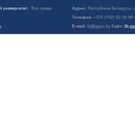
й университет.
Все права
Адрес:
Республика Беларусь, г
Телефон:
+375 (152) 62-35-99
E-mail:
bi@ggau.by
Сайт:
lib.g
m