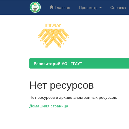
Главная
Просмотр
Справка
Skip
navigation
Репозиторий УО "ГГАУ"
Нет ресурсов
Нет ресурсов в архиве электронных ресурсов.
Домашняя страница