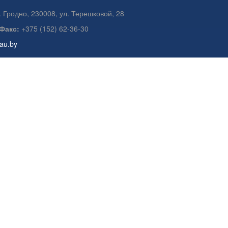
. Гродно, 230008, ул. Терешковой, 28
Факс:
+375 (152) 62-36-30
gau.by